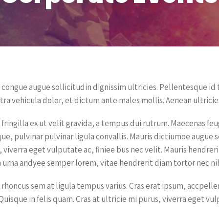
 congue augue sollicitudin dignissim ultricies. Pellentesque id
tra vehicula dolor, et dictum ante males mollis. Aenean ultricies
 fringilla ex ut velit gravida, a tempus dui rutrum. Maecenas fe
que, pulvinar pulvinar ligula convallis. Mauris dictiumoe augue 
 viverra eget vulputate ac, finiee bus nec velit. Mauris hendrer
 urna andyee semper lorem, vitae hendrerit diam tortor nec nib
 rhoncus sem at ligula tempus varius. Cras erat ipsum, accpell
Quisque in felis quam. Cras at ultricie mi purus, viverra eget vul