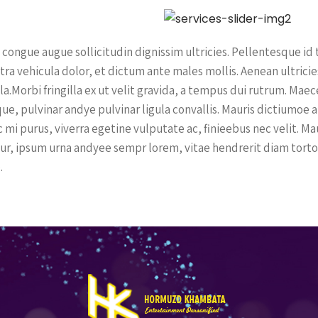
 congue augue sollicitudin dignissim ultricies. Pellentesque id
tra vehicula dolor, et dictum ante males mollis. Aenean ultrici
lla.Morbi fringilla ex ut velit gravida, a tempus dui rutrum. Ma
que, pulvinar andye pulvinar ligula convallis. Mauris dictiumoe 
 mi purus, viverra egetine vulputate ac, finieebus nec velit. M
itur, ipsum urna andyee sempr lorem, vitae hendrerit diam torto
.