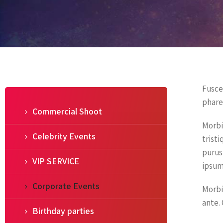
Fusce
phare
Commercial Shoot
Morbi
Celebrity Events
tristi
purus,
VIP SERVICE
ipsum
Corporate Events
Morbi
ante. 
Birthday parties