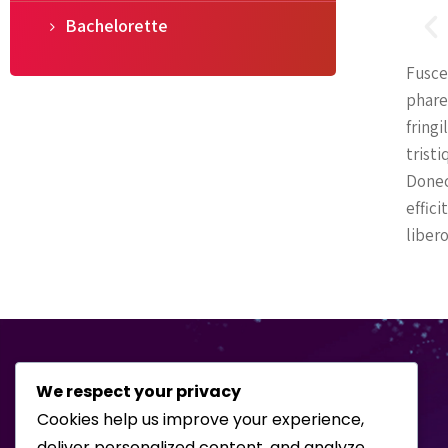
Bachelorette
Fusce
phare
fringi
tristi
Donec
effic
libero
We respect your privacy
Cookies help us improve your experience,
deliver personalized content, and analyze