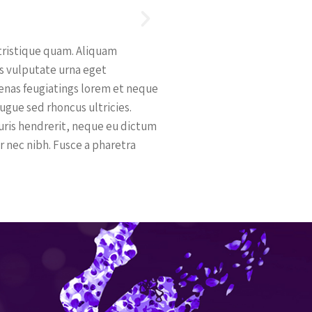
 tristique quam. Aliquam
es vulputate urna eget
ecenas feugiatings lorem et neque
augue sed rhoncus ultricies.
auris hendrerit, neque eu dictum
r nec nibh. Fusce a pharetra